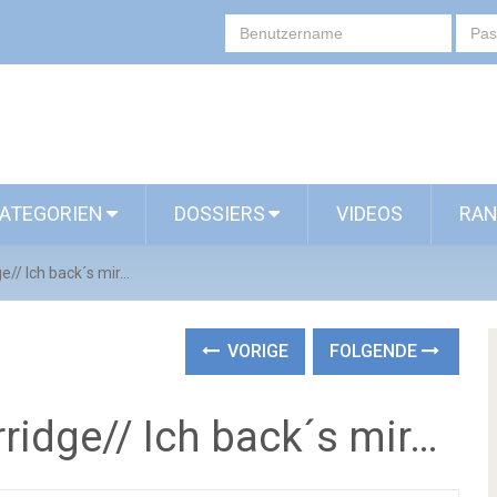
ATEGORIEN
DOSSIERS
VIDEOS
RAN
e// Ich back´s mir…
VORIGE
FOLGENDE
ridge// Ich back´s mir…