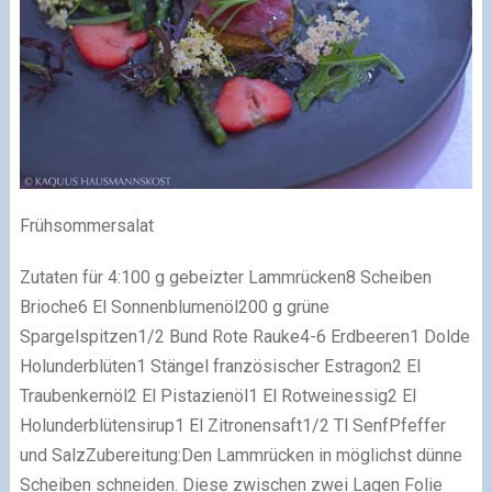
Frühsommersalat
Zutaten für 4:
100 g gebeizter Lammrücken
8 Scheiben
Brioche
6 El Sonnenblumenöl
200 g grüne
Spargelspitzen
1/2 Bund Rote Rauke
4-6 Erdbeeren
1 Dolde
Holunderblüten
1 Stängel französischer Estragon
2 El
Traubenkernöl
2 El Pistazienöl
1 El Rotweinessig
2 El
Holunderblütensirup
1 El Zitronensaft
1/2 Tl Senf
Pfeffer
und Salz
Zubereitung:
Den Lammrücken in möglichst dünne
Scheiben schneiden. Diese zwischen zwei Lagen Folie