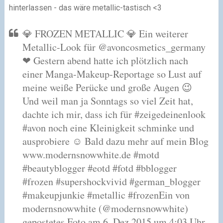
hinterlassen - das wäre metallic-tastisch <3
💎 FROZEN METALLIC 💎 Ein weiterer
Metallic-Look für @avoncosmetics_germany
❤ Gestern abend hatte ich plötzlich nach
einer Manga-Makeup-Reportage so Lust auf
meine weiße Perücke und große Augen 😉
Und weil man ja Sonntags so viel Zeit hat,
dachte ich mir, dass ich für #zeigedeinenlook
#avon noch eine Kleinigkeit schminke und
ausprobiere ☺ Bald dazu mehr auf mein Blog
www.modernsnowwhite.de #motd
#beautyblogger #eotd #fotd #bblogger
#frozen #supershockvivid #german_blogger
#makeupjunkie #metallic #frozenEin von
modernsnowwhite (@modernsnowwhite)
gepostetes Foto am 6. Dez 2015 um 4:03 Uhr