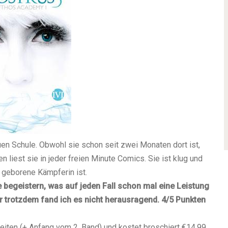
euen Schule. Obwohl sie schon seit zwei Monaten dort ist,
 liest sie in jeder freien Minute Comics. Sie ist klug und
e geborene Kämpferin ist.
 begeistern, was auf jeden Fall schon mal eine Leistung
ber trotzdem fand ich es nicht herausragend.
4/5 Punkten
Seiten (+ Anfang vom 2. Band) und kostet broschiert €14,99.