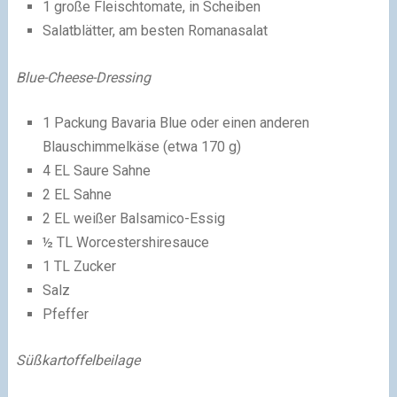
1 große Fleischtomate, in Scheiben
Salatblätter, am besten Romanasalat
Blue-Cheese-Dressing
1 Packung Bavaria Blue oder einen anderen
Blauschimmelkäse (etwa 170 g)
4 EL Saure Sahne
2 EL Sahne
2 EL weißer Balsamico-Essig
½ TL Worcestershiresauce
1 TL Zucker
Salz
Pfeffer
Süßkartoffelbeilage