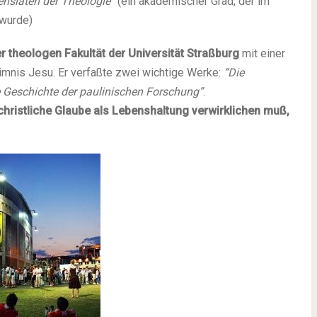
ensiaten der Theologie”
(ein akademischer Grad, der im
wurde)
der theologen Fakultät der Universität Straßburg
mit einer
imnis Jesu. Er verfaßte zwei wichtige Werke:
“Die
e Geschichte der paulinischen Forschung”
.
christliche Glaube als Lebenshaltung verwirklichen muß,