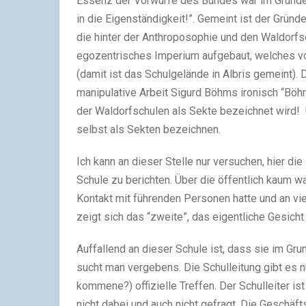
Essenz der Vorwürfe des Bundes war im Grunde i
in die Eigenständigkeit!”. Gemeint ist der Gründ
die hin­ter der Anthroposophie und den Waldorfsc
ego­zen­tri­sches Imperium auf­ge­baut, wel­che
(damit ist das Schulgelände in Albris gemeint). 
mani­pu­la­tive Arbeit Sigurd Böhms iro­nisch “Bö
der Waldorfschulen als Sekte bezeich­net wird!
selbst als Sekten bezeich­nen.
Ich kann an die­ser Stelle nur ver­su­chen, hier
Schule zu berich­ten. Über die öffent­lich kaum wa
Kontakt mit füh­ren­den Personen hatte und an vi
zeigt sich das “zweite”, das eigent­li­che Gesicht
Auffallend an die­ser Schule ist, dass sie im Gru
sucht man ver­ge­bens. Die Schulleitung gibt es nu
kom­mene?) offi­zi­elle Treffen. Der Schulleiter i
nicht dabei und auch nicht gefragt. Die Geschäft