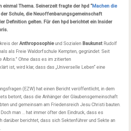
n ein­mal Thema. S
ein­er­zeit fragte der hpd “
Machen die
er der Schule, die Neuoffenbarungsgemeinschaft
 Definition gel­ten. Für den hpd berich­tet ein Insider
ris.
nkreis der
Anthroposophie
und Sozialen
Baukunst
Rudolf
als als Freie Waldorfschule Kempten, gegrün­det. Seit
e Albris.” Ohne dass es im zitier­ten
rt ist, wird klar, dass das „Universelle Leben“ eine
ngsfragen (EZW) hat einen Bericht ver­öf­fent­licht, in dem
stets betont, dass die Anhänger der Glaubensgemeinschaft
eb­ten und gemein­sam am Friedensreich Jesu Christi bau­ten.
‘. Doch man … hat immer öfter den Eindruck, dass es
ch dar­über berich­tet, dass sich Sektenführer und Sekte an
.