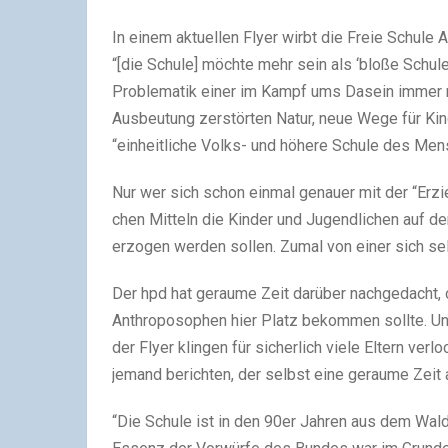
In einem aktu­el­len Flyer wirbt die Freie Schul
“[die Schule] möchte mehr sein als ‘bloße Schule
Problematik einer im Kampf ums Dasein immer mehr
Ausbeutung zer­stör­ten Natur, neue Wege für Kind
“ein­heit­li­che Volks- und höhere Schule des Me
Nur wer sich schon ein­mal genauer mit der “Erzi
chen Mitteln die Kinder und Jugendlichen auf de
erzo­gen wer­den sol­len. Zumal von einer sich sel
Der hpd hat geraume Zeit dar­über nach­ge­dacht,
Anthroposophen hier Platz bekom­men sollte. Un
der Flyer klin­gen für sicher­lich viele Eltern ve
jemand berich­ten, der selbst eine geraume Zeit a
“Die Schule ist in den 90er Jahren aus dem Waldo