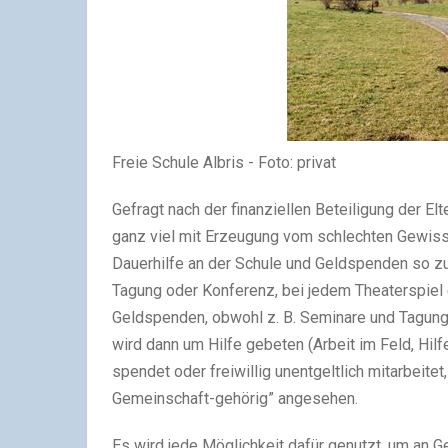
Freie Schule Albris - Foto: privat
Gefragt nach der finan­zi­el­len Beteiligung der
ganz viel mit Erzeugung vom schlech­ten Gewisse
Dauerhilfe an der Schule und Geldspenden so zu s
Tagung oder Konferenz, bei jedem Theaterspiel e
Geldspenden, obwohl z. B. Seminare und Tagungen
wird dann um Hilfe gebe­ten (Arbeit im Feld, Hi
spen­det oder frei­wil­lig unent­gelt­lich mit­ar­bei
Gemeinschaft-gehörig” ange­se­hen.
Es wird jede Möglichkeit dafür genutzt, um an G