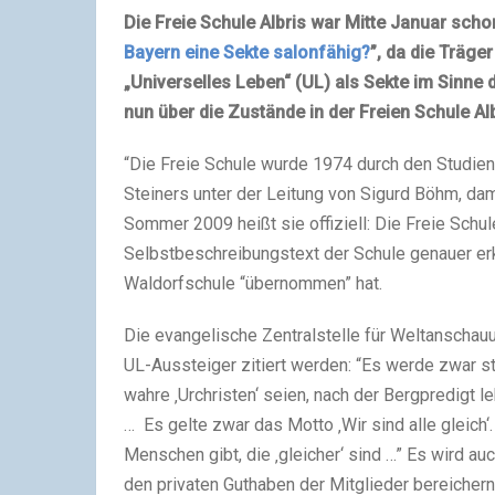
Die Freie Schule Albris war Mitte Januar scho
Bayern eine Sekte salon­fä­hig?
”
, da die Träg
„Universelles Leben“ (UL) als Sekte im Sinne der
nun über die Zustände in der Freien Schule Alb
“Die Freie Schule wurde 1974 durch den Studie
Steiners unter der Leitung von Sigurd Böhm, dam
Sommer 2009 heißt sie offi­zi­ell: Die Freie Schul
Selbstbeschreibungstext der Schule genauer erklä
Waldorfschule “über­nom­men” hat.
Die evan­ge­li­sche Zentralstelle für Weltanschauu
UL-Aussteiger zitiert wer­den: “Es werde zwar 
wahre ‚Urchristen‘ seien, nach der Bergpredigt l
… Es gelte zwar das Motto ‚Wir sind alle gleich
Menschen gibt, die ‚glei­cher‘ sind …” Es wird au
den pri­va­ten Guthaben der Mitglieder berei­chern