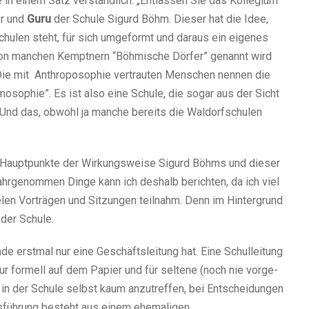
n einem Satz ver­ständ­lich: „Entlassen Sie das Kollegium
er und
Guru
der Schule Sigurd Böhm. Dieser hat die Idee,
hulen steht, für sich umge­formt und dar­aus ein eige­nes
s von man­chen Kemptnern “Böhmische Dörfer” genannt wird
Die mit Anthroposophie ver­trau­ten Menschen nen­nen die
hmosophie”. Es ist also eine Schule, die sogar aus der Sicht
 Und das, obwohl ja man­che bereits die Waldorfschulen
 die Hauptpunkte der Wirkungsweise Sigurd Böhms und die­ser
hr­ge­nom­men Dinge kann ich des­halb berich­ten, da ich viel
e­len Vorträgen und Sitzungen teil­nahm. Denn im Hintergrund
 der Schule.
nde erst­mal nur eine Geschäftsleitung hat. Eine Schulleitung
r for­mell auf dem Papier und für sel­tene (noch nie vor­ge­
st in der Schule selbst kaum anzu­tref­fen, bei Entscheidungen
sführung besteht aus einem ehe­ma­li­gen