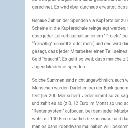
gerech­net. Es wird aber durch­aus erwar­tet, das
Genaue Zahlen der Spenden via Kupferteller zu ne
Scheine in die Kupferschale rein­ge­legt wer­de
dass jeder Lehrerhaushalt an einem “Projekt” bete
“frei­wil­lig” schnell 3 oder mehr) und das wird 
gesagt, dass jeder Mitarbeiter einen Teil sei­nes
Geld “braucht”. Es geht so weit, dass man­che z.B
Jugendakademie spen­den.
Solche Summen sind nicht unge­wöhn­lich, auch we
Menschen wur­den Darlehen bei der Bank genom­
teilt (ca. 200 Menschen). Jeder nimmt so zu sage
und zahlt es ab (z.B. 12 Euro im Monat so und so 
“Rentensystem” auf­bauen, bei dem jeder Mitarbei
wohl mit 100 Euro staat­lich bezu­schusst und das
man es dann irgend­wann mal haben will, bekommt 