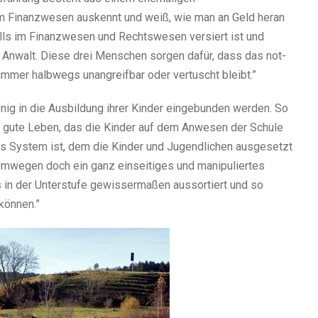
em Finanzwesen aus­kennt und weiß, wie man an Geld heran
falls im Finanzwesen und Rechtswesen ver­siert ist und
en Anwalt. Diese drei Menschen sor­gen dafür, dass das not­
mer halb­wegs unan­greif­bar oder ver­tuscht bleibt.”
nig in die Ausbildung ihrer Kinder ein­ge­bun­den wer­den. So
ch gute Leben, das die Kinder auf dem Anwesen der Schule
s System ist, dem die Kinder und Jugendlichen aus­ge­setzt
Umwegen doch ein ganz ein­sei­ti­ges und mani­pu­lier­tes
in der Unterstufe gewis­ser­ma­ßen aus­sor­tiert und so
kön­nen.”