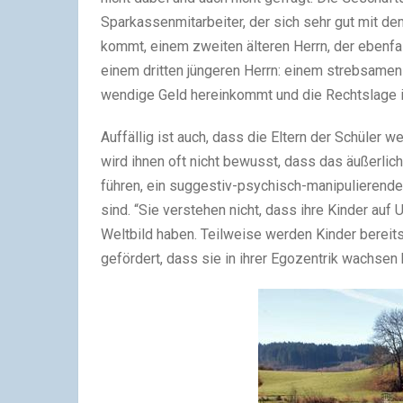
Sparkassenmitarbeiter, der sich sehr gut mit d
kommt, einem zwei­ten älte­ren Herrn, der eben­
einem drit­ten jün­ge­ren Herrn: einem streb­sa­m
wen­dige Geld her­ein­kommt und die Rechtslage im
Auffällig ist auch, dass die Eltern der Schüler we
wird ihnen oft nicht bewusst, dass das äußer­li
füh­ren, ein suggestiv-psychisch-manipulierende
sind. “Sie ver­ste­hen nicht, dass ihre Kinder auf 
Weltbild haben. Teilweise wer­den Kinder bereits 
geför­dert, dass sie in ihrer Egozentrik wach­sen 