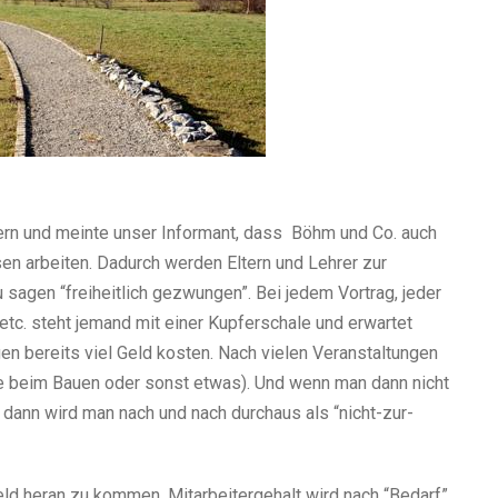
 Eltern und meinte unser Informant, dass Böhm und Co. auch
n arbei­ten. Dadurch wer­den Eltern und Lehrer zur
agen “frei­heit­lich gezwun­gen”. Bei jedem Vortrag, jeder
tc. steht jemand mit einer Kupferschale und erwar­tet
 bereits viel Geld kos­ten. Nach vie­len Veranstaltungen
lfe beim Bauen oder sonst etwas). Und wenn man dann nicht
­tet, dann wird man nach und nach durch­aus als “nicht-zur-
eld heran zu kom­men. Mitarbeitergehalt wird nach “Bedarf”