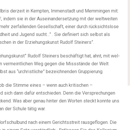
e Albris der­zeit in Kempten, Immenstadt und Memmingen mit:
’, indem sie in der Auseinandersetzung mit der welt­wei­ten
 zer­fal­len­den Gesellschaft, einer durch rück­sichts­lose
heit und Jugend sucht…” . Sie defi­niert sich selbst als
nschen in der Erziehungskunst Rudolf Steiners”.
ehungskunst” Rudolf Steiners beschäf­tigt hat, ahnt, mit wel­
n ver­meint­li­chen Weg gegen die Missstände der Welt
bst aus “urchrist­li­che” bezeich­nen­den Gruppierung.
 ob die Stimme eines – wenn auch kri­ti­schen –
d sich dann dafür ent­schie­den. Denn die Versprechungen
r­lo­ckend. Was aber genau hin­ter den Worten steckt konnte uns
n der Schule tätig war.
rfschulbund nach einem Gerichtsstreit raus­ge­flo­gen. Die