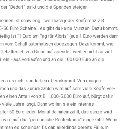
s der “Bedarf” sinkt und die Spenden stei­gen.
n­nen ist schwie­rig… weil nach jeder Konferenz z.B.
n. 5-50 Euro Scheine… es gibt da keine Münzen. Dazu kommt,
i­lig ist “1 Euro am Tag für Albris” (aus 1 Euro wer­den dann
dann vom Gehalt auto­ma­tisch abge­zo­gen. Dazu kommt, wie
 Gehaltes eh von Grund auf spen­det, weil er nicht so viel
. ein Haus ver­kau­fen und an die 100.000 Euro an die
nn es nicht son­der­lich oft vor­kommt. Von eini­gen
men und das Zurückzahlen wird auf sehr viele Köpfe ver­
n einen Anteil von z.B. 1.000-5.000 Euro auf, bürgt dafür
viele Jahre lang). Dann wol­len sie ein inter­nes
ter 50 Euro jeden Monat da hin­ein­zahlt, das ganze wird
 wird auf das “per­sön­li­che Rentenkonto” ein­ge­zahlt. Wenn
man es schein­bar. Es gab aller­dings bereits Fälle, in