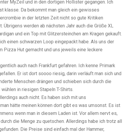
ter MyZeil und in den dortigen Hollister gegangen. Ich
 ist klasse. Da bekommt man gleich ein gewisses
rcrombie in der letzten Zeit nicht so gute Kritiken
gut. Übrigens werden ab nächsten Jahr auch die Größe XL
ardigan und ein Top mit Glitzersteinchen am Kragen gekauft.
ich einen schwarzen Loop eingepackt habe. Als uns der
m Pizza Hut gemacht und uns jeweils eine leckere
gentlich auch nach Frankfurt gefahren. Ich kenne Primark
gefallen. Er ist dort soooo riesig, darin verläuft man sich und
Hunderte Menschen drängen und schieben sich durch die
ühlen in riesigen Stapeln T-Shirts.
llerdings auch nicht. Es haben sich mit uns
n hätte meinen können dort gibt es was umsonst. Es ist
mmens wenn man in diesem Laden ist. Vor allem nervt es,
 durch die Menge zu quetschen. Allerdings habe ich trotz all
gefunden. Die Preise sind einfach mal der Hammer,