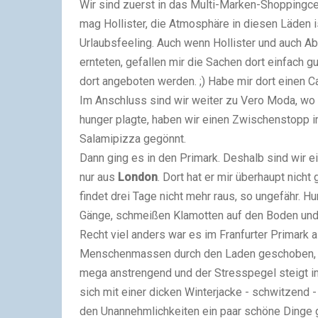
Wir sind zuerst in das Multi-Marken-Shoppingcen
mag Hollister, die Atmosphäre in diesen Läden
Urlaubsfeeling. Auch wenn Hollister und auch Abe
ernteten, gefallen mir die Sachen dort einfach 
dort angeboten werden. ;) Habe mir dort einen C
Im Anschluss sind wir weiter zu Vero Moda, wo 
hunger plagte, haben wir einen Zwischenstopp i
Salamipizza gegönnt.
Dann ging es in den Primark. Deshalb sind wir ei
nur aus
London
. Dort hat er mir überhaupt nicht 
findet drei Tage nicht mehr raus, so ungefähr. 
Gänge, schmeißen Klamotten auf den Boden und w
Recht viel anders war es im Franfurter Primark a
Menschenmassen durch den Laden geschoben, ma
mega anstrengend und der Stresspegel steigt i
sich mit einer dicken Winterjacke - schwitzend -
den Unannehmlichkeiten ein paar schöne Dinge 