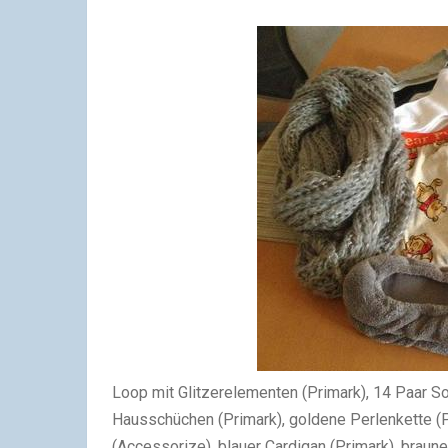
Loop mit Glitzerelementen (Primark), 14 Paar So
Hausschüchen (Primark), goldene Perlenkette (P
(Accessorize), blauer Cardigan (Primark), braune