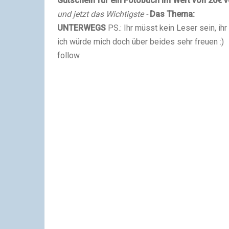
Gutschein für ein Fotobuch im Wert von 20€ 
und jetzt das Wichtigste -
Das Thema:
UNTERWEGS
PS.: Ihr müsst kein Leser sein, 
ich würde mich doch über beides sehr freuen :)
follow