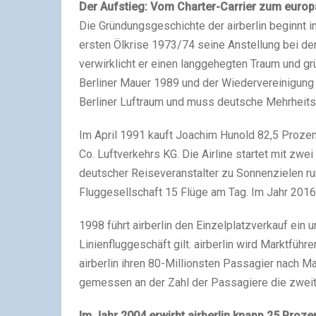
Der Aufstieg: Vom Charter-Carrier zum europ
Die Gründungsgeschichte der airberlin beginnt i
ersten Ölkrise 1973/74 seine Anstellung bei der
verwirklicht er einen langgehegten Traum und gr
Berliner Mauer 1989 und der Wiedervereinigung 
Berliner Luftraum und muss deutsche Mehrheits
Im April 1991 kauft Joachim Hunold 82,5 Prozen
Co. Luftverkehrs KG. Die Airline startet mit zwei
deutscher Reiseveranstalter zu Sonnenzielen r
Fluggesellschaft 15 Flüge am Tag. Im Jahr 2016
1998 führt airberlin den Einzelplatzverkauf ein u
Linienfluggeschäft gilt. airberlin wird Marktfüh
airberlin ihren 80-Millionsten Passagier nach M
gemessen an der Zahl der Passagiere die zweit
Im Jahr 2004 erwirbt airberlin knapp 25 Proze