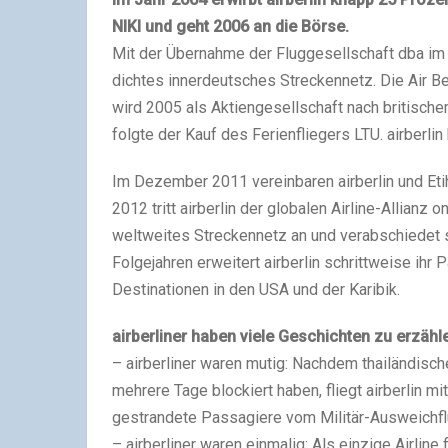
NIKI und geht 2006 an die Börse.
Mit der Übernahme der Fluggesellschaft dba im g
dichtes innerdeutsches Streckennetz. Die Air Ber
wird 2005 als Aktiengesellschaft nach britisch
folgte der Kauf des Ferienfliegers LTU. airberlin
Im Dezember 2011 vereinbaren airberlin und Etih
2012 tritt airberlin der globalen Airline-Allianz 
weltweites Streckennetz an und verabschiedet s
Folgejahren erweitert airberlin schrittweise ih
Destinationen in den USA und der Karibik.
airberliner haben viele Geschichten zu erzähl
– airberliner waren mutig: Nachdem thailändis
mehrere Tage blockiert haben, fliegt airberlin m
gestrandete Passagiere vom Militär-Ausweichfl
– airberliner waren einmalig: Als einzige Airline