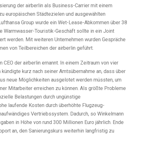
erung der airberlin als Business-Carrier mit einem
 zu europäischen Städtezielen und ausgewählten
 Lufthansa Group wurde ein Wet-Lease-Abkommen über 38
Warmwasser-Touristik-Geschäft sollte in ein Joint
gert werden. Mit weiteren Unternehmen wurden Gespräche
n von Teilbereichen der airberlin geführt.
EO der airberlin ernannt. In einem Zeitraum von vier
nn kündigte kurz nach seiner Amtsübernahme an, dass über
aus neue Möglichkeiten ausgelotet werden müssten, um
einer Mitarbeiter erreichen zu können. Als größte Probleme
anzielle Belastungen durch ungünstige
hohe laufende Kosten durch überhöhte Flugzeug-
enaufwändiges Vertriebssystem. Dadurch, so Winkelmann
ben in Höhe von rund 300 Millionen Euro jährlich. Ende
pport an, den Sanierungskurs weiterhin langfristig zu