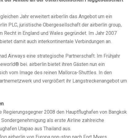
leichen Jahr erweitert airberlin das Angebot um ein
lin PLC, juristische Obergesellschaft der airberlin group,
em Recht in England und Wales gegründet. Im Jahr 2007
 bietet damit auch interkontinentale Verbindungen an.
ad Airways eine strategische Partnerschaft. Im Frühjahr
oneworld® bei. airberlin bietet ihren Gästen nun ein
ich vom Image des reinen Mallorca-Shuttles. In den
r Partnernetzwerk und vergrößert ihr Langstreckenangebot um
en
che Regierungsgegner 2008 den Hauptflughafen von Bangkok
it Sondergenehmigung als erste Airline zahlreiche
ughafen Utapao aus Thailand aus.
 flog airberlin von Europa non-stop nach Fort Myers.