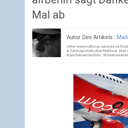
Mal ab
Autor Des Artikels :
Mall
Unter www.mallorca-services.es find
& Serviceportale über Mallorca. Weit
Branchenverzeichnis · Wissenswertes 