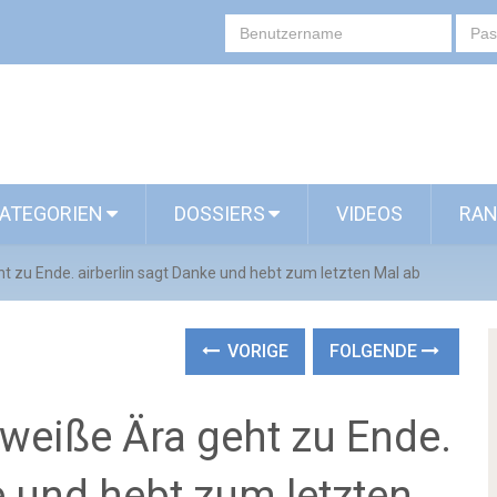
ATEGORIEN
DOSSIERS
VIDEOS
RAN
ht zu Ende. airberlin sagt Danke und hebt zum letzten Mal ab
VORIGE
FOLGENDE
t-weiße Ära geht zu Ende.
e und hebt zum letzten