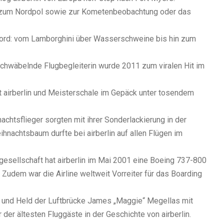
e zum Nordpol sowie zur Kometenbeobachtung oder das
 Bord: vom Lamborghini über Wasserschweine bis hin zum
schwäbelnde Flugbegleiterin wurde 2011 zum viralen Hit im
t airberlin und Meisterschale im Gepäck unter tosendem
achtsflieger sorgten mit ihrer Sonderlackierung in der
hnachtsbaum durfte bei airberlin auf allen Flügen im
uggesellschaft hat airberlin im Mai 2001 eine Boeing 737-800
 Zudem war die Airline weltweit Vorreiter für das Boarding
an und Held der Luftbrücke James „Maggie“ Megellas mit
r der ältesten Fluggäste in der Geschichte von airberlin.