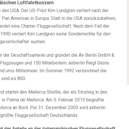
äischen Luftfahrtkonzern
n den USA. Der US-Pilot Kim Lundgren verliert nach der
 Pan American in Europa. Statt in die USA zurückzukehren,
ündet eine Charter-Fluggesellschaft. Nach dem Fall der
1990 verliert Kim Lundgren seine Sonderrechte für den
gesellschafter suchen.
t der Geschäftsanteile und gründet die Air Berlin GmbH &
 Flugzeugen und 150 Mitarbeitern. airberlin fliegt Gäste
und ums Mittelmeer. Im Sommer 1992 verzeichnet die
 sind es 800.
nd startet den Mallorca Shuttle, der als Einstieg in das
rer in Palma de Mallorca. Am 5. Februar 2015 begrüßte
allorca an Bord. Per 31. Dezember 2003 wird airberlin
größte Fluggesellschaft Deutschlands.
nt der Anteile an der österreichischen Fluggesellschaft