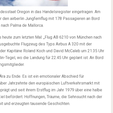
undesstaat Oregon in das Handelsregister eingetragen. Am
für den airberlin Jungfernflug mit 178 Passagieren an Bord
l nach Palma de Mallorca.
 es heute zum letzten Mal: „Flug AB 6210 von München nach
 ausgebuchte Flugzeug des Typs Airbus A 320 mit der
g der Kapitäne Roland Koch und David McCaleb um 21.35 Uhr
n-Tegel, wo die Landung für 22.45 Uhr geplant ist. An Bord
ngsmitglieder.
Ära zu Ende. Es ist ein emotionaler Abschied für
at über Jahrzehnte den europäischen Luftverkehrsmarkt mit
rägt und seit ihrem Erstflug im Jahr 1979 über eine halbe
iel befördert. Hoffnungen, Träume, die Sehnsucht nach der
it und erzeugten tausende Geschichten.