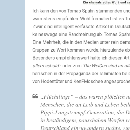
Ich kann den von Tomas Spahn stammenden und
wärmstens empfehlen. Wohl formuliert ist es To
Zwar sind intelligent verfasste Artikel in Deut
keineswegs eine Randmeinung ab. Tomas Spahn sp
Eine Mehrheit, die in den Medien unter rein de
Gruppen zu Wort kommen würde, hierzulande abe
Besonders empfehlenswert halte ich diesen Artik
allem schuld
'- oder zum '
Die Weißen sind an all
herrschen in der Propaganda der Islamisten beid
von Hodentöter und KenFMoschee angesprochen
„Flüchtlinge“ – das waren plötzlich n
Menschen, die an Leib und Leben bedr
Pippi-Langstrumpf-Generation, die D
in beständigem, pauschalem Werfen von
Deutschland einzuwandern suchte, zu