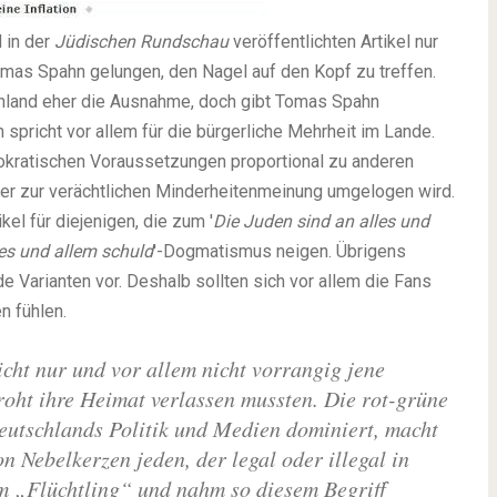
 in der
Jüdischen Rundschau
veröffentlichten Artikel nur
mas Spahn gelungen, den Nagel auf den Kopf zu treffen.
schland eher die Ausnahme, doch gibt Tomas Spahn
richt vor allem für die bürgerliche Mehrheit im Lande.
mokratischen Voraussetzungen proportional zu anderen
r zur verächtlichen Minderheitenmeinung umgelogen wird.
el für diejenigen, die zum '
Die Juden sind an alles und
es und allem schuld
'-Dogmatismus neigen. Übrigens
e Varianten vor. Deshalb sollten sich vor allem die Fans
 fühlen.
icht nur und vor allem nicht vorrangig jene
oht ihre Heimat verlassen mussten. Die rot-grüne
eutschlands Politik und Medien dominiert, macht
 Nebelkerzen jeden, der legal oder illegal in
m „Flüchtling“ und nahm so diesem Begriff