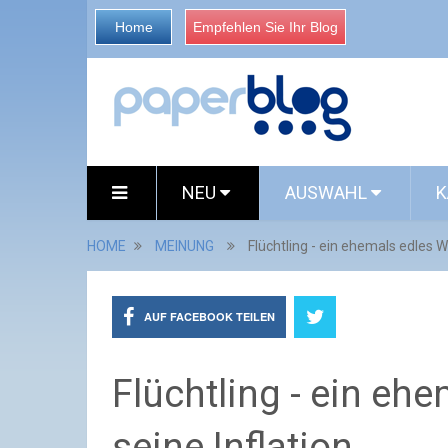
Home
Empfehlen Sie Ihr Blog
NEU
AUSWAHL
K
HOME
MEINUNG
Flüchtling - ein ehemals edles W
AUF FACEBOOK TEILEN
Flüchtling - ein eh
seine Inflation