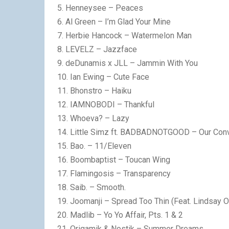
5. Henneysee – Peaces
6. Al Green – I’m Glad Your Mine
7. Herbie Hancock – Watermelon Man
8. LEVELZ – Jazzface
9. deDunamis x JLL – Jammin With You
10. Ian Ewing – Cute Face
11. Bhonstro – Haiku
12. IAMNOBODI – Thankful
13. Whoeva? – Lazy
14. Little Simz ft. BADBADNOTGOOD – Our Con
15. Bao. – 11/Eleven
16. Boombaptist – Toucan Wing
17. Flamingosis – Transparency
18. Saib. – Smooth.
19. Joomanji – Spread Too Thin (Feat. Lindsay O
20. Madlib – Yo Yo Affair, Pts. 1 & 2
21. Origamik & Nostik – Summer Dreams