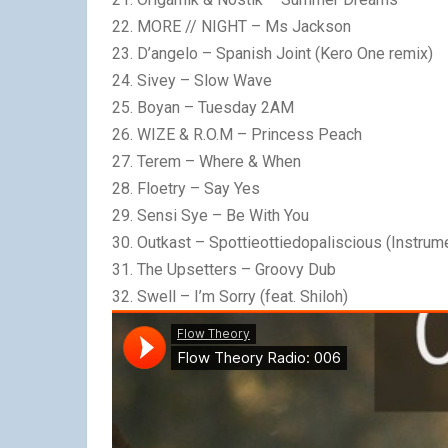
22. MORE // NIGHT – Ms Jackson
23. D’angelo – Spanish Joint (Kero One remix)
24. Sivey – Slow Wave
25. Boyan – Tuesday 2AM
26. WIZE & R.O.M – Princess Peach
27. Terem – Where & When
28. Floetry – Say Yes
29. Sensi Sye – Be With You
30. Outkast – Spottieottiedopaliscious (Instrume
31. The Upsetters – Groovy Dub
32. Swell – I’m Sorry (feat. Shiloh)