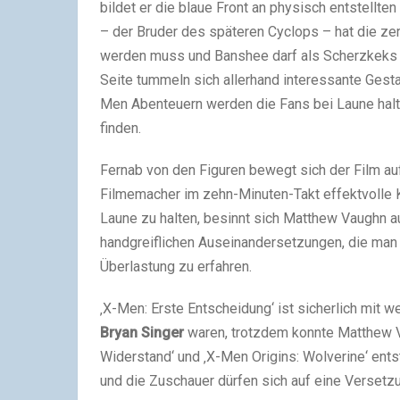
bildet er die blaue Front an physisch entstellt
– der Bruder des späteren Cyclops – hat die zers
werden muss und Banshee darf als Scherzkeks d
Seite tummeln sich allerhand interessante Gesta
Men Abenteuern werden die Fans bei Laune halte
finden.
Fernab von den Figuren bewegt sich der Film a
Filmemacher im zehn-Minuten-Takt effektvolle
Laune zu halten, besinnt sich Matthew Vaughn a
handgreiflichen Auseinandersetzungen, die man a
Überlastung zu erfahren.
‚X-Men: Erste Entscheidung‘ ist sicherlich mit 
Bryan Singer
waren, trotzdem konnte Matthew Va
Widerstand‘ und ‚X-Men Origins: Wolverine‘ ent
und die Zuschauer dürfen sich auf eine Versetzu