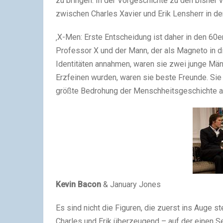
zu bringen. In der Vorgeschichte zu den bisher 
zwischen Charles Xavier und Erik Lensherr in 
‚X-Men: Erste Entscheidung ist daher in den 60er
Professor X und der Mann, der als Magneto in d
Identitäten annahmen, waren sie zwei junge Männ
Erzfeinen wurden, waren sie beste Freunde. Sie
größte Bedrohung der Menschheitsgeschichte 
Kevin Bacon
& January Jones
Es sind nicht die Figuren, die zuerst ins Auge 
Charles und Erik überzeugend – auf der einen Se