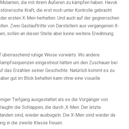
en Mutanten, die mit ihrem Äußeren zu kämpfen haben. Havok
törerische Kraft, die erst noch unter Kontrolle gebracht
er ersten X-Men herhalten. Und auch auf der gegnerischen
lten. Zwei Gastauftritte von Darstellern aus vergangenen X-
n, sollen an dieser Stelle aber keine weitere Erwähnung
uf überraschend ruhige Weise vorwärts. Wo andere
 Kampfsequenzen eingestreut hätten um den Zuschauer bei
uf das Erzählen seiner Geschichte. Natürlich kommt es zu
ber gut im Blick behalten kann ohne eine visuelle
weniger Tiefgang ausgestattet als es die Vorgänger von
ughn die Schlappen, die durch ‚X-Men: Der letzte
standen sind, wieder ausbügeln. Die X-Men sind wieder da
ng in die zweite Klasse freuen.