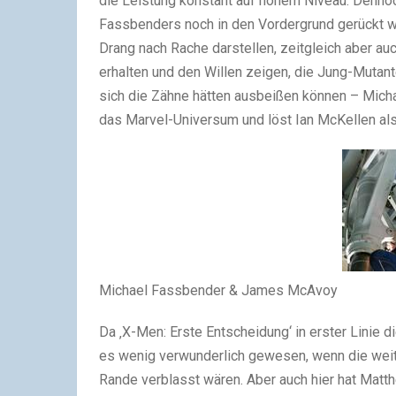
die Leistung konstant auf hohem Niveau. Denno
Fassbenders noch in den Vordergrund gerückt w
Drang nach Rache darstellen, zeitgleich aber a
erhalten und den Willen zeigen, die Jung-Mutan
sich die Zähne hätten ausbeißen können – Micha
das Marvel-Universum und löst Ian McKellen als
Michael Fassbender & James McAvoy
Da ‚X-Men: Erste Entscheidung‘ in erster Linie d
es wenig verwunderlich gewesen, wenn die weit
Rande verblasst wären. Aber auch hier hat Matt