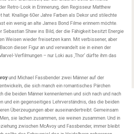
 der Retro-Look in Erinnerung, den Regisseur Matthew
t hat. Knallige 60er Jahre Farben als Dekor und stilechte
 fast ein wenig an alte James Bond Filme erinnern möchte.
r Sebastian Shaw ins Bild, der die Fähigkeit besitzt Energie
en Weisen wieder freisetzen kann. Mit verbissener, aber
Bacon dieser Figur an und verwandelt sie in einen der
rvel-Verfilmungen – nur Loki aus ‚Thor‘ dürfte ihm das
voy
und Michael Fassbender zwei Männer auf der
entwickeln, die sich manch ein romantisches Pärchen
ch die beiden Männer kennenlernen und sich nach und nach
uen und ein gegenseitiges Lehrverständnis, das die beiden
nneren Überzeugungen aber auseinandertreibt. Gemeinsam
 X-Men, sie lachen zusammen, sie weinen zusammen. Und in
eziehung zwischen McAvoy und Fassbender, immer bleibt