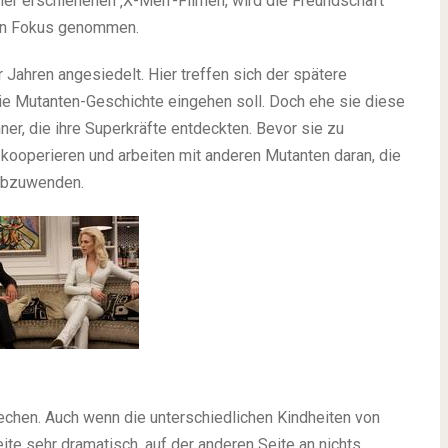
vier erschienenen ‚X-Men‘-Filmen, wird die Freundschaft
den Fokus genommen.
 Jahren angesiedelt. Hier treffen sich der spätere
ie Mutanten-Geschichte eingehen soll. Doch ehe sie diese
er, die ihre Superkräfte entdeckten. Bevor sie zu
 kooperieren und arbeiten mit anderen Mutanten daran, die
abzuwenden.
stechen. Auch wenn die unterschiedlichen Kindheiten von
ite sehr dramatisch, auf der anderen Seite an nichts