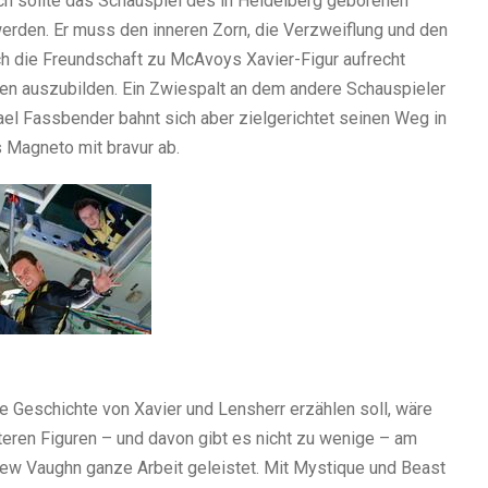
ch sollte das Schauspiel des in Heidelberg geborenen
erden. Er muss den inneren Zorn, die Verzweiflung und den
uch die Freundschaft zu McAvoys Xavier-Figur aufrecht
ten auszubilden. Ein Zwiespalt an dem andere Schauspieler
el Fassbender bahnt sich aber zielgerichtet seinen Weg in
 Magneto mit bravur ab.
ie Geschichte von Xavier und Lensherr erzählen soll, wäre
eren Figuren – und davon gibt es nicht zu wenige – am
hew Vaughn ganze Arbeit geleistet. Mit Mystique und Beast