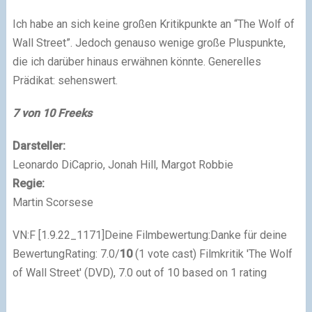
Ich habe an sich keine großen Kritikpunkte an “The Wolf of
Wall Street”. Jedoch genauso wenige große Pluspunkte,
die ich darüber hinaus erwähnen könnte. Generelles
Prädikat: sehenswert.
7 von 10 Freeks
Darsteller:
Leonardo DiCaprio, Jonah Hill, Margot Robbie
Regie:
Martin Scorsese
VN:F [1.9.22_1171]Deine Filmbewertung:Danke für deine
BewertungRating: 7.0/
10
(1 vote cast)
Filmkritik 'The Wolf
of Wall Street' (DVD)
,
7.0
out of
10
based on
1
rating