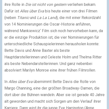
ihre Rolle in
Die ist nicht von gestern
verliehen bekam.
Dafür ist
Alles über Eva
bis heute einer von drei Filmen
(neben
Titanic
und
La La Land
), die mit einer Rekordzahl
von 14 Nominierungen die Oscar-Historie anführen,
während Mankiewicz‘ Film sich noch hervorheben kann, da
er die einzige Produktion ist, die vier Nominierungen für
unterschiedliche Schauspielerinnen herausholen konnte:
Bette Davis und Anne Baxter als beste
Hauptdarstellerinnen und Celeste Holm und Thelma Ritter
als beste Nebendarstellerinnen. Und ganz nebenbei
absolviert Marilyn Monroe eine ihrer frühen Filmrollen.
In
Alles über Eva
übernimmt Bette Davis die Rolle von
Margo Channing, eine der größten Broadway-Damen, die
dort über die Bühnen wandeln. Aber sie ist gerade 40 Jahre
alt geworden und macht sich Sorgen um den Verlauf ihrer
Karriere. Dann wird ihr die junge Eve Harrington (Anne