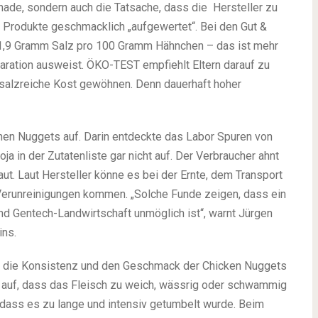
Panade, sondern auch die Tatsache, dass die Hersteller zu
 Produkte geschmacklich „aufgewertet“. Bei den Gut &
1,9 Gramm Salz pro 100 Gramm Hähnchen – das ist mehr
aration ausweist. ÖKO-TEST empfiehlt Eltern darauf zu
n salzreiche Kost gewöhnen. Denn dauerhaft hoher
en Nuggets auf. Darin entdeckte das Labor Spuren von
a in der Zutatenliste gar nicht auf. Der Verbraucher ahnt
haut. Laut Hersteller könne es bei der Ernte, dem Transport
Verunreinigungen kommen. „Solche Funde zeigen, dass ein
d Gentech-Landwirtschaft unmöglich ist“, warnt Jürgen
ins.
ch, die Konsistenz und den Geschmack der Chicken Nuggets
kt auf, dass das Fleisch zu weich, wässrig oder schwammig
 dass es zu lange und intensiv getumbelt wurde. Beim