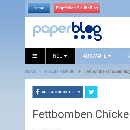
Home
Empfehlen Sie Ihr Blog
NEU
AUSWAHL
K
HOME
HEALTHY LIVING
Fettbomben Chicken Nu
AUF FACEBOOK TEILEN
Fettbomben Chicke