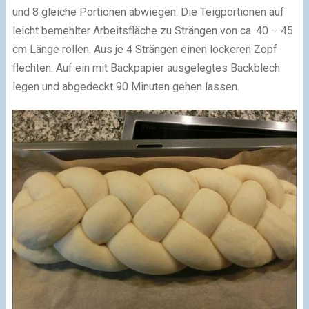
und 8 gleiche Portionen abwiegen. Die Teigportionen auf
leicht bemehlter Arbeitsfläche zu Strängen von ca. 40 – 45
cm Länge rollen. Aus je 4 Strängen einen lockeren Zopf
flechten. Auf ein mit Backpapier ausgelegtes Backblech
legen und abgedeckt 90 Minuten gehen lassen.