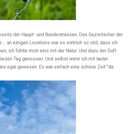
 abseits der Haupt- und Bundestrassen. Das Gezwitscher der
... an einigen Locations war es wirklich so still, dass ich
n, ich fühlte mich eins mit der Natur. Und dazu der Duft
 diesen Tag genossen. Und selbst wenn ich mit lauter
e egal gewesen. Es war einfach eine schöne Zeit "da