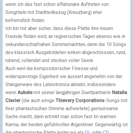
wenn ich das fast schon inflationäre Auftreten von
Songtiteln mit Stadtteilbezug (Kreuzberg) eher
befremdlich finden.
Ich bin mir aber sicher, dass diese Platte ihre treuen
Freunde finden wird, an regnerischen Tagen ebenso wie in
sekundenschlafnahen Sommernächten, denn die 10 Songs
des klassisch Ausgebildeten wirken abgeschlossen, rund,
ruhend, vollendet und stecken voller Seele.
Auch weil die kompositorischer Finesse und
widerspenstige Eigenheit sie äussert angenehm von der
Stangenware des Latinotronica abhebt, insbesondere
wenn
Aubele
mit seiner langjährigen Duettpartnerin
Natalia
Clavier
(die auch einige
Thievery Corporations
-Songs mit
ihrer phantastischen Stimme aufwertete) gemeinsame
Sache macht, dann ertrinkt man schon fast im warmen
Karma, der beiden gefühlvollen Argentinier. Gegenwärtig ist
die phantastische Platte leider nur als
DL
oder
CD