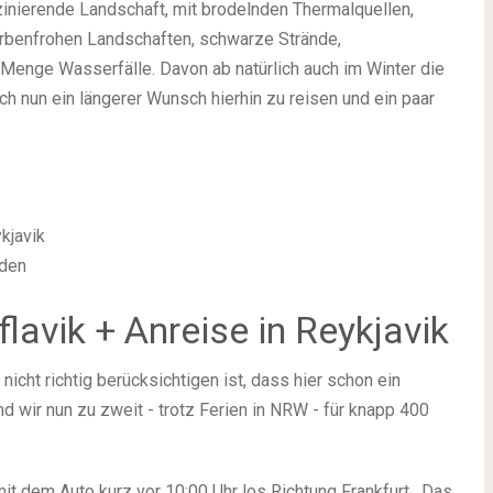
szinierende Landschaft, mit brodelnden Thermalquellen,
farbenfrohen Landschaften, schwarze Strände,
enge Wasserfälle. Davon ab natürlich auch im Winter die
ch nun ein längerer Wunsch hierhin zu reisen und ein paar
ykjavik
rden
lavik + Anreise in Reykjavik
nicht richtig berücksichtigen ist, dass hier schon ein
d wir nun zu zweit - trotz Ferien in NRW - für knapp 400
mit dem Auto kurz vor 10:00 Uhr los Richtung Frankfurt . Das