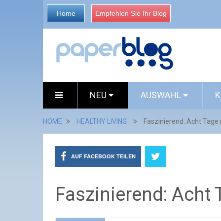
Home
Empfehlen Sie Ihr Blog
NEU
AUSWAHL
K
HOME
HEALTHY LIVING
Faszinierend: Acht Tage 
AUF FACEBOOK TEILEN
Faszinierend: Acht 