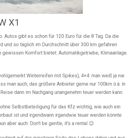
MW X1
. Autos gibt es schon für 120 Euro für die 8 Tag. Da die
rd und so täglich im Durchschnitt über 300 km gefahren
en gewissen Komfort bietet: Automatikgetriebe, Klimaanlage.
wohlgemerkt Winterreifen mit Spikes), 4×4: man weiß ja nie
ss man auch, das größere Anbieter gerne nur 100km ö.ä. in
en Reise dann im Nachgang unangenehm teuer werden kann.
hne Selbstbeteiligung für das Kfz wichtig, wie auch ein
erbaut ist und irgendwann irgendwie teuer werden könnte
n aber auch: Don't be gentle, it's a rental 😉
nbedingt auf der günstigen Seite des Lebens daher und aus