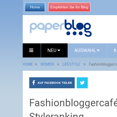
Home
Empfehlen Sie Ihr Blog
NEU
AUSWAHL
K
HOME
WOMEN
LIFESTYLE
Fashionbloggerca
AUF FACEBOOK TEILEN
Fashionbloggercafé
Styleranking