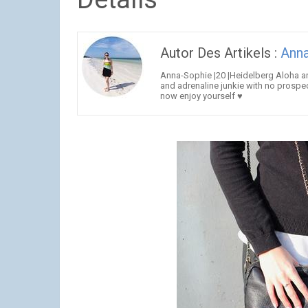
Autor Des Artikels :
Ann
Anna-Sophie |20 |Heidelberg Aloha an
and adrenaline junkie with no prospec
now enjoy yourself ♥