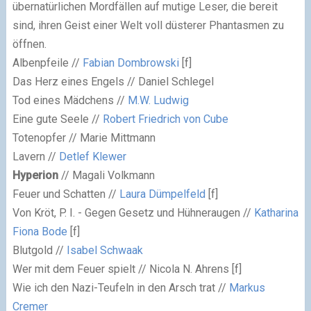
übernatürlichen Mordfällen auf mutige Leser, die bereit
sind, ihren Geist einer Welt voll düsterer Phantasmen zu
öffnen.
Albenpfeile //
Fabian Dombrowski
[f]
Das Herz eines Engels // Daniel Schlegel
Tod eines Mädchens //
M.W. Ludwig
Eine gute Seele //
Robert Friedrich von Cube
Totenopfer // Marie Mittmann
Lavern //
Detlef Klewer
Hyperion
// Magali Volkmann
Feuer und Schatten //
Laura Dümpelfeld
[f]
Von Kröt, P. I. - Gegen Gesetz und Hühneraugen //
Katharina
Fiona Bode
[f]
Blutgold //
Isabel Schwaak
Wer mit dem Feuer spielt // Nicola N. Ahrens [f]
Wie ich den Nazi-Teufeln in den Arsch trat //
Markus
Cremer