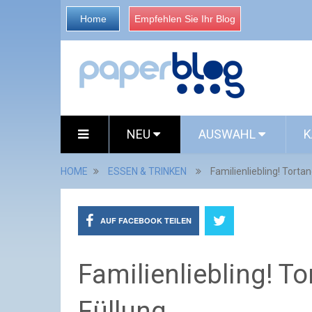
Home
Empfehlen Sie Ihr Blog
NEU
AUSWAHL
K
HOME
ESSEN & TRINKEN
Familienliebling! Torta
AUF FACEBOOK TEILEN
Familienliebling! T
Füllung