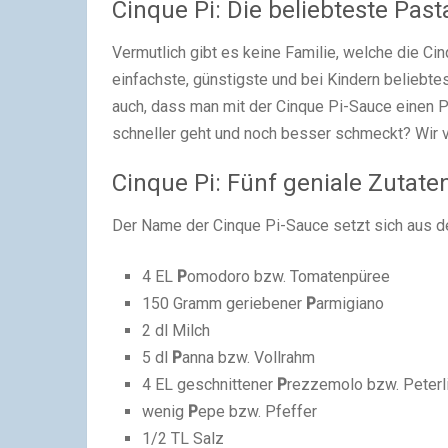
Cinque Pi: Die beliebteste Pas
Vermutlich gibt es keine Familie, welche die Cin
einfachste, günstigste und bei Kindern beliebte
auch, dass man mit der Cinque Pi-Sauce einen P
schneller geht und noch besser schmeckt? Wir ve
Cinque Pi: Fünf geniale Zutate
Der Name der Cinque Pi-Sauce setzt sich aus 
4 EL
P
omodoro bzw. Tomatenpüree
150 Gramm geriebener
P
armigiano
2 dl Milch
5 dl
P
anna bzw. Vollrahm
4 EL geschnittener
P
rezzemolo bzw. Peterl
wenig
P
epe bzw. Pfeffer
1/2 TL Salz