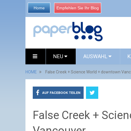
Home
Empfehlen Sie Ihr Blog
NEU
AUSWAHL
K
HOME
False Creek + Science World + downtown Van
AUF FACEBOOK TEILEN
False Creek + Scie
Vancouver