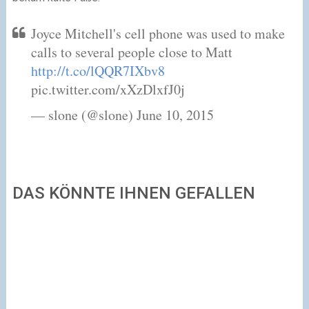
Joyce Mitchell's cell phone was used to make
calls to several people close to Matt
http://t.co/lQQR7IXbv8
pic.twitter.com/xXzDlxfJ0j
— slone (@slone) June 10, 2015
DAS KÖNNTE IHNEN GEFALLEN