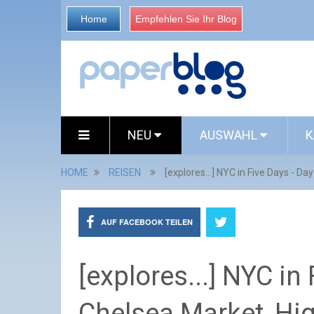
Home
Empfehlen Sie Ihr Blog
NEU
AUSWAHL
K
HOME
REISEN
[explores...] NYC in Five Days - Da
AUF FACEBOOK TEILEN
[explores...] NYC in 
Chelsea Market, Hig