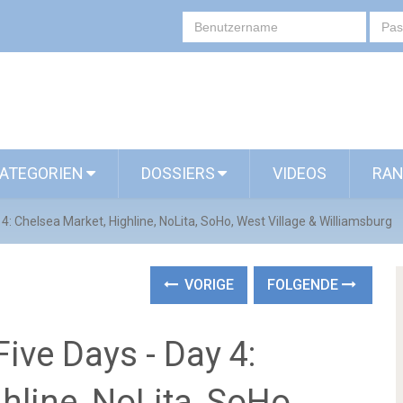
ATEGORIEN
DOSSIERS
VIDEOS
RAN
y 4: Chelsea Market, Highline, NoLita, SoHo, West Village & Williamsburg
VORIGE
FOLGENDE
Five Days - Day 4:
hline, NoLita, SoHo,