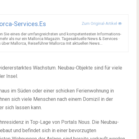
orca-Services.es
Zum Original-Artikel
en Sie eines der umfangreichsten und kompetentesten Informations-
 mehr als nur ein Mallorca Magazin. Tagesaktuelle News & Services ·
über Mallorca, Reiseführer Mallorca mit aktuellen News...
widererstarktes Wachstum. Neubau-Objekte sind für viele
er Insel.
nhaus im Süden oder einer schicken Ferienwohnung in
hnen sich viele Menschen nach einem Domizil in der
r sich lassen kann.
ohnresidenz in Top-Lage von Portals Nous. Die Neubau-
ebaut und befindet sich in einer bevorzugten
sten Wohnungen der Anlage sind bereits verkauft worden.