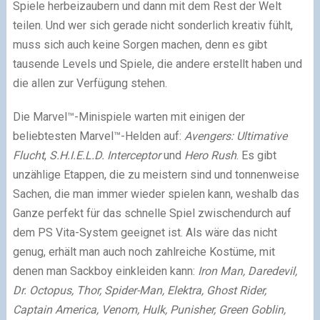
Spiele herbeizaubern und dann mit dem Rest der Welt
teilen. Und wer sich gerade nicht sonderlich kreativ fühlt,
muss sich auch keine Sorgen machen, denn es gibt
tausende Levels und Spiele, die andere erstellt haben und
die allen zur Verfügung stehen.
Die Marvel™-Minispiele warten mit einigen der
beliebtesten Marvel™-Helden auf:
Avengers: Ultimative
Flucht
,
S.H.I.E.L.D. Interceptor
und
Hero Rush
. Es gibt
unzählige Etappen, die zu meistern sind und tonnenweise
Sachen, die man immer wieder spielen kann, weshalb das
Ganze perfekt für das schnelle Spiel zwischendurch auf
dem PS Vita-System geeignet ist. Als wäre das nicht
genug, erhält man auch noch zahlreiche Kostüme, mit
denen man Sackboy einkleiden kann:
Iron Man, Daredevil,
Dr. Octopus, Thor, Spider-Man, Elektra, Ghost Rider,
Captain America, Venom, Hulk, Punisher, Green Goblin,