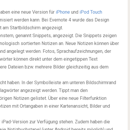
haben eine neue Version für
iPhone
und
iPod Touch
onisiert werden kann. Bei Evernote 4 wurde das Design
t am Startbildschirm angezeigt.
enstern, genannt Snippets, angezeigt. Die Snippets zeigen
onologisch sortierten Notizen an. Neue Notizen können über
and angelegt werden. Fotos, Sprachaufzeichnungen, der
wörter können direkt unter dem eingetippen Text
ere Dateien bzw. mehrere Bilder gleichzeitig aus dem
cht haben. In der Symbolleiste am unteren Bildschirmrand
hlagwörter angezeigt werden. Tippt man den
igen Notizen gelistet. Über eine neue Filterfunktion
tizen mit Ortangaben in einer Kartenansicht, Bilder und
er iPad-Version zur Verfügung stehen. Zudem haben die
wie Notizbuchstapel (unter Android bereits möglich) und