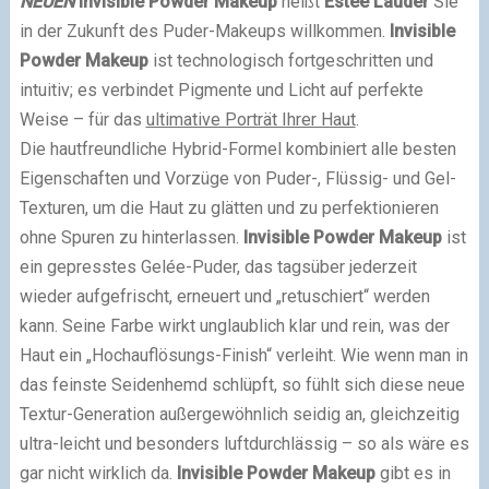
NEUEN
Invisible Powder Makeup
heißt
Estée Lauder
Sie
in der Zukunft des Puder-Makeups willkommen.
Invisible
Powder Makeup
ist technologisch fortgeschritten und
intuitiv; es verbindet Pigmente und Licht auf perfekte
Weise – für das
ultimative Porträt Ihrer Haut
.
Die hautfreundliche Hybrid-Formel kombiniert alle besten
Eigenschaften und Vorzüge von Puder-, Flüssig- und Gel-
Texturen, um die Haut zu glätten und zu perfektionieren
ohne Spuren zu hinterlassen.
Invisible Powder Makeup
ist
ein gepresstes Gelée-Puder, das tagsüber jederzeit
wieder aufgefrischt, erneuert und „retuschiert“ werden
kann. Seine Farbe wirkt unglaublich klar und rein, was der
Haut ein „Hochauflösungs-Finish“ verleiht. Wie wenn man in
das feinste Seidenhemd schlüpft, so fühlt sich diese neue
Textur-Generation außergewöhnlich seidig an, gleichzeitig
ultra-leicht und besonders luftdurchlässig – so als wäre es
gar nicht wirklich da.
Invisible Powder Makeup
gibt es in