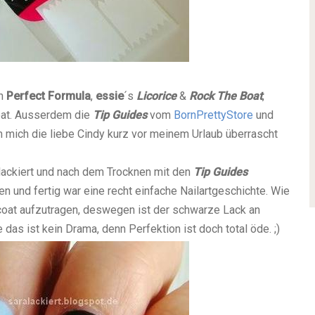
n
Perfect Formula
,
essie
´s
Licorice
&
Rock The Boat
,
oat. Ausserdem die
Tip Guides
vom
BornPrettyStore
und
m mich die liebe Cindy kurz vor meinem Urlaub überrascht
lackiert und nach dem Trocknen mit den
Tip Guides
n und fertig war eine recht einfache Nailartgeschichte. Wie
coat aufzutragen, deswegen ist der schwarze Lack an
 das ist kein Drama, denn Perfektion ist doch total öde. ;)