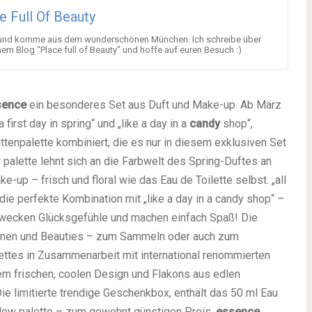
e Full Of Beauty
 alt und komme aus dem wunderschönen München. Ich schreibe über
em Blog "Place full of Beauty" und hoffe auf euren Besuch :)
sence
ein besonderes Set aus Duft und Make-up. Ab März
first day in spring“ und „like a day in a
candy
shop“,
hattenpalette kombiniert, die es nur in diesem exklusiven Set
 palette lehnt sich an die Farbwelt des Spring-Duftes an
-up – frisch und floral wie das Eau de Toilette selbst. „all
ie perfekte Kombination mit „like a day in a candy shop“ –
s wecken Glücksgefühle und machen einfach Spaß! Die
rinnen und Beauties – zum Sammeln oder auch zum
ettes in Zusammenarbeit mit international renommierten
nem frischen, coolen Design und Flakons aus edlen
ie limitierte trendige Geschenkbox, enthält das 50 ml Eau
adow palette – zum gewohnt günstigen Preis.
essence