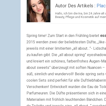
Autor Des Artikels :
Plac
Hallo, ich bin die Ina, bin 24 Jahre
Beauty, Pflege und Kosmetik auf mein
S
pring time! Zum Start in den Frühling bietet
es
2015 werden zwei der beliebtesten Düfte, „like a 
jeweils mit einer limitierten „all about…”- Lidsc
zu kaufen gibt. Die „all about spring” eyeshadow
und kreiert ein schönes, farbenfrohes Augen-Make
about sweets” überzeugt mit soften Nuancen – d
süß, sinnlich und wundervoll! Beide spring set
coolen Sets sind perfekt für alle Duftliebhabe
Verschenken! Entwickelt wurden die Eau de Toil
Parfumeuren. Die Düfte präsentieren sich in ei
Materialien mit fröhlich leuchtenden Bändchen. D
de Toilette und jeweils eine „all about…“ eyesh