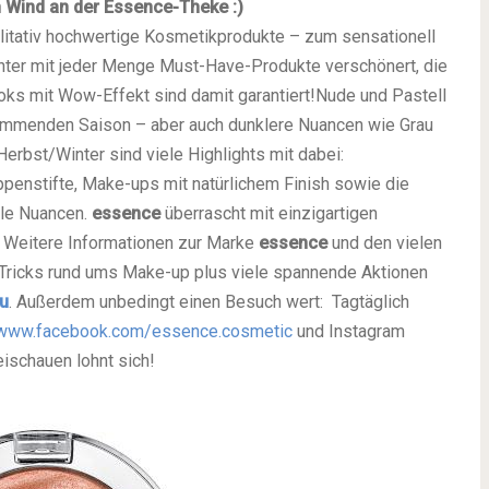
en Wind an der Essence-Theke :)
ualitativ hochwertige Kosmetikprodukte –
zum sensationell
nter mit jeder Menge Must-Have-Produkte verschönert, die
oks mit Wow-Effekt sind damit garantiert!
Nude und Pastell
kommenden Saison – aber auch dunklere Nuancen wie Grau
erbst/Winter sind viele Highlights mit dabei:
ppenstifte, Make-ups mit natürlichem Finish sowie die
kle Nuancen.
essence
überrascht mit einzigartigen
.
Weitere Informationen zur Marke
essence
und den vielen
Tricks rund ums Make-up plus viele spannende Aktionen
u
.
Außerdem unbedingt einen Besuch wert: Tagtäglich
www.facebook.com/essence.cosmetic
und Instagram
ischauen lohnt sich!