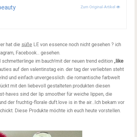
beauty
Zum Original-Artikel
er hat die
süße
LE von essence noch nicht gesehen ? ich
stagram, Facebook... gesehen.
d schmetterlinge im bauch!
mit der neuen trend edition „
like
ties auf den valentinstag ein. der tag der verliebten steht
lnd und einfach unvergesslich. die romantische farbwelt
rückt mit den liebevoll gestalteten produkten diesen
t-haves sind der lip smoother für weiche lippen, die
d der fruchtig-florale duft.
love is in the air…
Ich bekam vor
hickt. Diese Produkte möchte ich euch heute vorstellen.