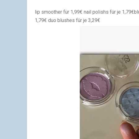
lip smoother für 1,99€
nail polishs für je 1,79€
bl
1,79€
duo blushes für je 3,29€