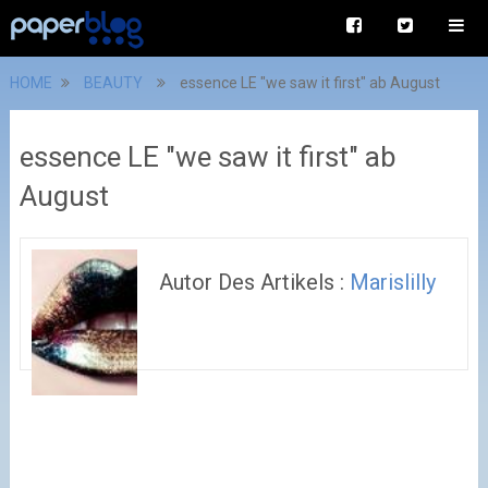
HOME
BEAUTY
essence LE "we saw it first" ab August
essence LE "we saw it first" ab
August
Autor Des Artikels :
Marislilly