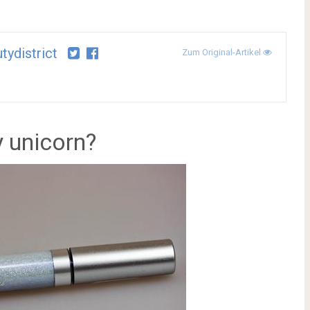
tydistrict
Zum Original-Artikel
y unicorn?