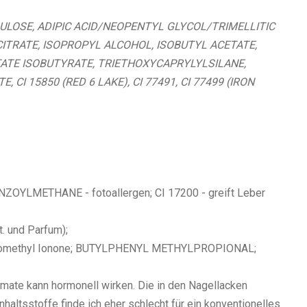
ULOSE, ADIPIC ACID/NEOPENTYL GLYCOL/TRIMELLITIC
ITRATE, ISOPROPYL ALCOHOL, ISOBUTYL ACETATE,
ATE ISOBUTYRATE, TRIETHOXYCAPRYLYLSILANE,
CI 15850 (RED 6 LAKE), CI 77491, CI 77499 (IRON
OYLMETHANE - fotoallergen; CI 17200 - greift Leber
t. und Parfum);
ha-Isomethyl Ionone; BUTYLPHENYL METHYLPROPIONAL;
amate kann hormonell wirken. Die in den Nagellacken
nhaltsstoffe finde ich eher schlecht für ein konventionelles