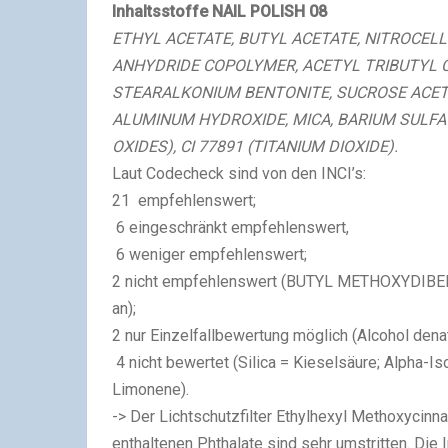
Inhaltsstoffe NAIL POLISH 08
ETHYL ACETATE, BUTYL ACETATE, NITROCELL
ANHYDRIDE COPOLYMER, ACETYL TRIBUTYL C
STEARALKONIUM BENTONITE, SUCROSE ACET
ALUMINUM HYDROXIDE, MICA, BARIUM SULFATE, 
OXIDES), CI 77891 (TITANIUM DIOXIDE).
Laut Codecheck sind von den INCI’s:
21 empfehlenswert;
6 eingeschränkt empfehlenswert,
6 weniger empfehlenswert;
2 nicht empfehlenswert (BUTYL METHOXYDIBENZ
an);
2 nur Einzelfallbewertung möglich (Alcohol dena
4 nicht bewertet (Silica = Kieselsäure; Alp
Limonene).
-> Der Lichtschutzfilter Ethylhexyl Methoxycinn
enthaltenen Phthalate sind sehr umstritten. Die I