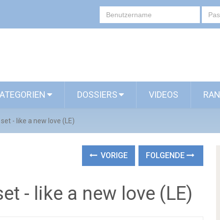
ATEGORIEN
DOSSIERS
VIDEOS
RAN
et - like a new love (LE)
VORIGE
FOLGENDE
t - like a new love (LE)