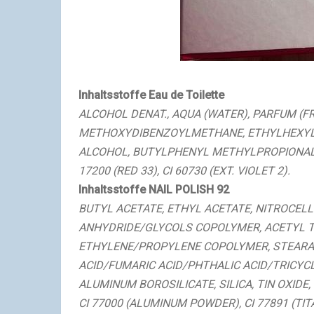
Inhaltsstoffe Eau de Toilette
ALCOHOL DENAT., AQUA (WATER), PARFUM 
METHOXYDIBENZOYLMETHANE, ETHYLHEXYL 
ALCOHOL, BUTYLPHENYL METHYLPROPIONAL, 
17200 (RED 33), CI 60730 (EXT. VIOLET 2).
Inhaltsstoffe NAIL POLISH 92
BUTYL ACETATE, ETHYL ACETATE, NITROCEL
ANHYDRIDE/GLYCOLS COPOLYMER, ACETYL TR
ETHYLENE/PROPYLENE COPOLYMER, STEARAL
ACID/FUMARIC ACID/PHTHALIC ACID/TRICY
ALUMINUM BOROSILICATE, SILICA, TIN OXIDE, 
CI 77000 (ALUMINUM POWDER), CI 77891 (TIT