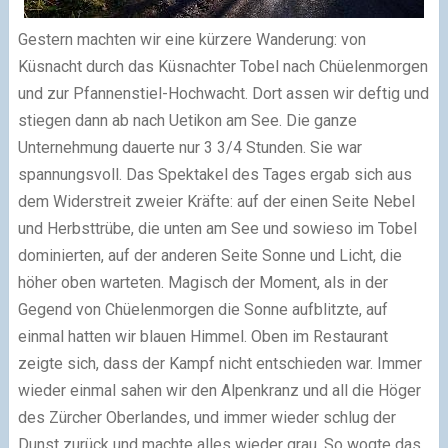
Gestern machten wir eine kürzere Wanderung: von
Küsnacht durch das Küsnachter Tobel nach Chüelenmorgen
und zur Pfannenstiel-Hochwacht. Dort assen wir deftig und
stiegen dann ab nach Uetikon am See. Die ganze
Unternehmung dauerte nur 3 3/4 Stunden. Sie war
spannungsvoll. Das Spektakel des Tages ergab sich aus
dem Widerstreit zweier Kräfte: auf der einen Seite Nebel
und Herbsttrübe, die unten am See und sowieso im Tobel
dominierten, auf der anderen Seite Sonne und Licht, die
höher oben warteten. Magisch der Moment, als in der
Gegend von Chüelenmorgen die Sonne aufblitzte, auf
einmal hatten wir blauen Himmel. Oben im Restaurant
zeigte sich, dass der Kampf nicht entschieden war. Immer
wieder einmal sahen wir den Alpenkranz und all die Höger
des Zürcher Oberlandes, und immer wieder schlug der
Dunst zurück und machte alles wieder grau. So wogte das