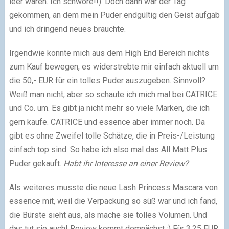
leer waren. Ich schwöre!!). Doch dann war der Tag
gekommen, an dem mein Puder endgültig den Geist aufgab
und ich dringend neues brauchte.
Irgendwie konnte mich aus dem High End Bereich nichts
zum Kauf bewegen, es widerstrebte mir einfach aktuell um
die 50,- EUR für ein tolles Puder auszugeben. Sinnvoll?
Weiß man nicht, aber so schaute ich mich mal bei CATRICE
und Co. um. Es gibt ja nicht mehr so viele Marken, die ich
gern kaufe. CATRICE und essence aber immer noch. Da
gibt es ohne Zweifel tolle Schätze, die in Preis-/Leistung
einfach top sind. So habe ich also mal das All Matt Plus
Puder gekauft.
Habt ihr Interesse an einer Review?
Als weiteres musste die neue Lash Princess Mascara von
essence mit, weil die Verpackung so süß war und ich fand,
die Bürste sieht aus, als mache sie tolles Volumen. Und
das tut sie auch! Review kommt demnächst :) Für 3,25 EUR