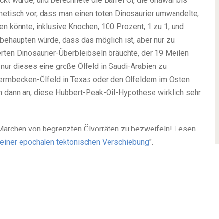
kt wurde, und berechnete die Barrel Öl, die Ghawar bis
othetisch vor, dass man einen toten Dinosaurier umwandelte,
 könnte, inklusive Knochen, 100 Prozent, 1 zu 1, und
 behaupten würde, dass das möglich ist, aber nur zu
ten Dinosaurier-Überbleibseln bräuchte, der 19 Meilen
m nur dieses eine große Ölfeld in Saudi-Arabien zu
rmbecken-Ölfeld in Texas oder den Ölfeldern im Osten
ich dann an, diese Hubbert-Peak-Oil-Hypothese wirklich sehr
 Märchen von begrenzten Ölvorräten zu bezweifeln! Lesen
n einer epochalen tektonischen Verschiebung
".