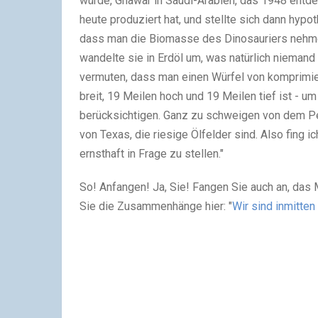
würde, Ghawar in Saudi-Arabien, das 1948 entdec
heute produziert hat, und stellte sich dann hyp
dass man die Biomasse des Dinosauriers nehmen
wandelte sie in Erdöl um, was natürlich niemand
vermuten, dass man einen Würfel von komprimier
breit, 19 Meilen hoch und 19 Meilen tief ist - u
berücksichtigen. Ganz zu schweigen von dem Pe
von Texas, die riesige Ölfelder sind. Also fing 
ernsthaft in Frage zu stellen."
So! Anfangen! Ja, Sie! Fangen Sie auch an, das
Sie die Zusammenhänge hier: "
Wir sind inmitte