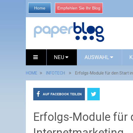
Home
Empfehlen Sie Ihr Blog
NEU
AUSWAHL
K
HOME
INFOTECH
Erfolgs-Module für den Start i
AUF FACEBOOK TEILEN
Erfolgs-Module für 
Internetmarketing