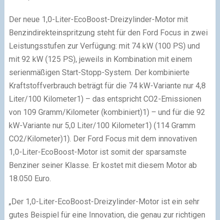
Der neue 1,0-Liter-EcoBoost-Dreizylinder-Motor mit
Benzindirekteinspritzung steht für den Ford Focus in zwei
Leistungsstufen zur Verfügung: mit 74 kW (100 PS) und
mit 92 kW (125 PS), jeweils in Kombination mit einem
serienmäßigen Start-Stopp-System. Der kombinierte
Kraftstoffverbrauch beträgt für die 74 kW-Variante nur 4,8
Liter/100 Kilometer
1)
– das entspricht CO
2
-Emissionen
von 109 Gramm/Kilometer (kombiniert)
1)
– und für die 92
kW-Variante nur 5,0 Liter/100 Kilometer
1)
(114 Gramm
CO
2
/Kilometer)
1)
. Der Ford Focus mit dem innovativen
1,0-Liter-EcoBoost-Motor ist somit der sparsamste
Benziner seiner Klasse. Er kostet mit diesem Motor ab
18.050 Euro.
„Der 1,0-Liter-EcoBoost-Dreizylinder-Motor ist ein sehr
gutes Beispiel für eine Innovation, die genau zur richtigen