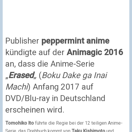
Publisher
peppermint anime
kündigte auf der
Animagic 2016
an, dass die Anime-Serie
„
Erased
„
(
Boku Dake ga Inai
Machi
) Anfang 2017 auf
DVD/Blu-ray in Deutschland
erscheinen wird.
Tomohiko Ito
führte die Regie bei der 12 teiligen Anime-
Serie, das Drehbuch kommt von
Taku Kishimoto
und