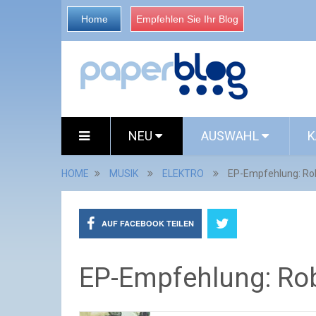
Home
Empfehlen Sie Ihr Blog
NEU
AUSWAHL
K
HOME
MUSIK
ELEKTRO
EP-Empfehlung: Ro
AUF FACEBOOK TEILEN
EP-Empfehlung: Ro