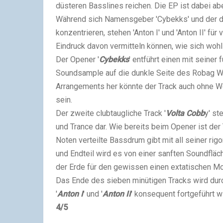
düsteren Basslines reichen. Die EP ist dabei abe
Während sich Namensgeber 'Cybekks' und der du
konzentrieren, stehen 'Anton I' und 'Anton II' fü
Eindruck davon vermitteln können, wie sich wohl
Der Opener '
Cybekks
' entführt einen mit seine
Soundsample auf die dunkle Seite des Robag W
Arrangements her könnte der Track auch ohne We
sein.
Der zweite clubtaugliche Track '
Volta Cobb
y' st
und Trance dar. Wie bereits beim Opener ist der T
Noten verteilte Bassdrum gibt mit all seiner rig
und Endteil wird es von einer sanften Soundflä
der Erde für den gewissen einen extatischen M
Das Ende des sieben minütigen Tracks wird durch
'
Anton I
' und '
Anton II
' konsequent fortgeführt w
4/5