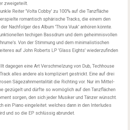
r zweigeteilt.
nkle Reiter 'Volta Cobby' zu 100% auf die Tanzfläche
r verspielte romantisch sphärische Tracks, die einem den
 der Nachfolger des Album 'Thora Vuuk' anhören könnte.
r funktionellen techigen Bassdrum und dem geheimnisvollen
hrume's. Von der Stimmung und dem minimalistischen
iteres auf John Roberts LP 'Glass Eights' wiederzufinden
ellt dagegen eine Art Verschmelzung von Dub, Techhouse
rack alles andere als kompliziert gestrickt. Eine auf drei
orosen Sägezahnmentalität die Richting vor. Nur im Mittel-
che gezügelt und dürfte so womöglich auf den Tanzflächen
oment sorgen, den sich jeder Musiker und Tänzer wünscht.
 ein Piano eingeleitet. welches dann in den Interludes
ird und so die EP schlüssig abrundet.