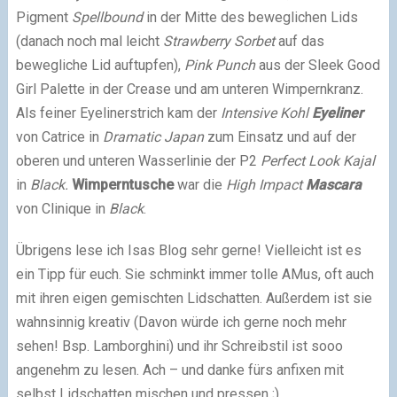
Pigment
Spellbound
in der Mitte des beweglichen Lids
(danach noch mal leicht
Strawberry Sorbet
auf das
bewegliche Lid auftupfen),
Pink Punch
aus der Sleek Good
Girl Palette in der Crease und am unteren Wimpernkranz.
Als feiner Eyelinerstrich kam der
Intensive Kohl
Eyeliner
von Catrice
in
Dramatic Japan
zum Einsatz und auf der
oberen und unteren Wasserlinie der P2
Perfect Look Kajal
in
Black.
Wimperntusche
war die
High Impact
Mascara
von Clinique in
Black
.
Übrigens lese ich Isas Blog sehr gerne! Vielleicht ist es
ein Tipp für euch. Sie schminkt immer tolle AMus, oft auch
mit ihren eigen gemischten Lidschatten. Außerdem ist sie
wahnsinnig kreativ (Davon würde ich gerne noch mehr
sehen! Bsp. Lamborghini) und ihr Schreibstil ist sooo
angenehm zu lesen. Ach – und danke fürs anfixen mit
selbst Lidschatten mischen und pressen ;)