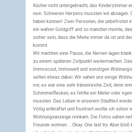
Kücher nicht untergebracht, das Kinderzimmer e
nein. Schweren Herzens mussten wir absagen. De
haben können! Zwei Personen, die unbefristet im
ein wahrer Goldgriff und so mancher meinte, dass
sicher sein, dass die Miete immer da ist und d
kommt.
Wir machten eine Pause, die Nerven lagen blank.
zu einem späteren Zeitpunkt weitermachen. Das 
Immoscout, Immowelt und sonstigen Wohnungsver
selten etwas dabei. Wir sahen uns einige Wohnu
mir, es war eine sehr tränenreiche Zeit, denn i
Schimmelflecken, es fehlte ein Meter oder irge
mussten. Das Leben in unserem Stadtteil wied
Völlig entkräftet und frustriert wollte ich scho
Wohnungsanzeige reinkam. Die Fotos sahen nett 
Freunde wohnen … Okay. One last try. Aber bloß