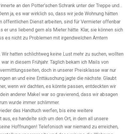
rinnerte an den Potter’schen Schrank unter der Treppe und…
nn ja, es war wirklich so, dass wir jede Wohnung hätten
 öffentlichen Dienst arbeiten, sind für Vermieter offenbar
 er uns liebend gern als Mieter hätte. Klar, sie können sich
ass es nicht zu Problemen mit irgendwelchen Ämtern
 Wir hatten schlichtweg keine Lust mehr zu suchen, wollten
war in diesem Frühjahr. Täglich bekam ich Mails von
mittlungsseiten, doch in unserer Preisklasse war nur
ngen an und eine Enttäuschung jagte die nächste. Glaubt
mmer, wenn wir dachten, es könnte passen, entdeckten wir
ndein anderer Makel war so gravierend, dass wir absagen
erum wurde immer schlimmer.
n wieder das Handtuch werfen, bis eine weitere
aus, es handelte sich um den Ort, in dem all unsere
 keine Hoffnungen! Telefonisch war niemand zu erreichen,