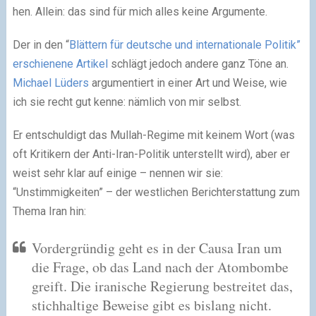
hen. Allein: das sind für mich alles keine Argumente.
Der in den “
Blättern für deut­sche und inter­na­tio­nale Politik”
erschie­nene Artikel
schlägt jedoch andere ganz Töne an.
Michael Lüders
argu­men­tiert in einer Art und Weise, wie
ich sie recht gut kenne: näm­lich von mir selbst.
Er ent­schul­digt das Mullah-Regime mit kei­nem Wort (was
oft Kritikern der Anti-Iran-Politik unter­stellt wird), aber er
weist sehr klar auf einige – nen­nen wir sie:
“Unstimmigkeiten” – der west­li­chen Berichterstattung zum
Thema Iran hin:
Vordergründig geht es in der Causa Iran um
die Frage, ob das Land nach der Atombombe
greift. Die ira­ni­sche Regierung bestrei­tet das,
stich­hal­tige Beweise gibt es bis­lang nicht.