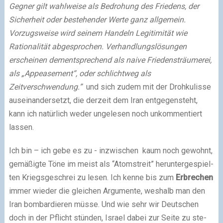
Gegner gilt wahl­weise als Bedrohung des Friedens, der
Sicherheit oder beste­hen­der Werte ganz all­ge­mein.
Vorzugsweise wird sei­nem Handeln Legitimität wie
Rationalität abge­spro­chen. Verhandlungslösungen
erschei­nen dem­ent­spre­chend als naive Friedensträumerei,
als „Appeasement“, oder schlicht­weg als
Zeitverschwendung.”
und sich zudem mit der Drohkulisse
aus­ein­an­der­setzt, die der­zeit dem Iran ent­ge­gen­steht,
kann ich natür­lich weder unge­le­sen noch unkom­men­tiert
las­sen.
Ich bin – ich gebe es zu - inzwi­schen kaum noch gewohnt,
gemä­ßigte Töne im meist als “Atomstreit” her­un­ter­ge­spiel­
ten Kriegsgeschrei zu lesen. Ich kenne bis zum
Erbrechen
immer wie­der die glei­chen Argumente, wes­halb man den
Iran bom­bar­die­ren müsse. Und wie sehr wir Deutschen
doch in der Pflicht stün­den, Israel dabei zur Seite zu ste­