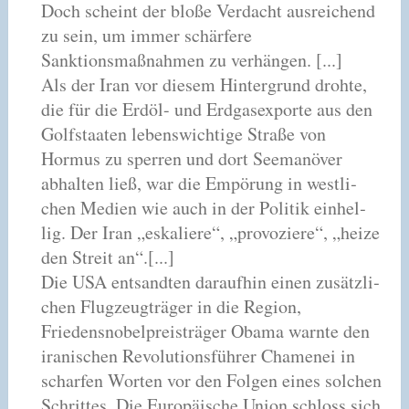
Doch scheint der bloße Verdacht aus­rei­chend
zu sein, um immer schär­fere
Sanktionsmaßnahmen zu ver­hän­gen. [...]
Als der Iran vor die­sem Hintergrund drohte,
die für die Erdöl- und Erdgasexporte aus den
Golfstaaten lebens­wich­tige Straße von
Hormus zu sper­ren und dort Seemanöver
abhal­ten ließ, war die Empörung in west­li­
chen Medien wie auch in der Politik ein­hel­
lig. Der Iran „eska­liere“, „pro­vo­ziere“, „heize
den Streit an“.[...]
Die USA ent­sand­ten dar­auf­hin einen zusätz­li­
chen Flugzeugträger in die Region,
Friedensnobelpreisträger Obama warnte den
ira­ni­schen Revolutionsführer Chamenei in
schar­fen Worten vor den Folgen eines sol­chen
Schrittes. Die Europäische Union schloss sich