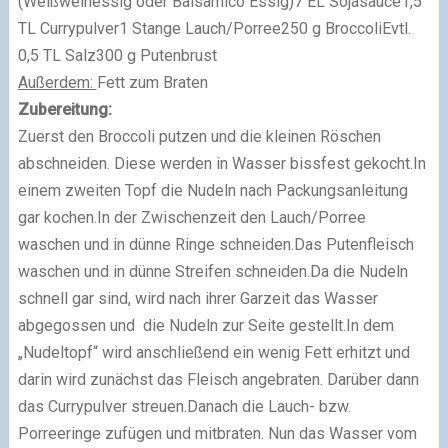
(Weißweinessig oder Balsamico Essig)
7 EL Sojasauce
1,5
TL Currypulver
1 Stange Lauch/Porree
250 g Broccoli
Evtl.
0,5 TL Salz
300 g Putenbrust
Außerdem:
Fett zum Braten
Zubereitung:
Zuerst den Broccoli putzen und die kleinen Röschen
abschneiden. Diese werden in Wasser bissfest gekocht.
In
einem zweiten Topf die Nudeln nach Packungsanleitung
gar kochen.
In der Zwischenzeit den Lauch/Porree
waschen und in dünne Ringe schneiden.
Das Putenfleisch
waschen und in dünne Streifen schneiden.
Da die Nudeln
schnell gar sind, wird nach ihrer Garzeit das Wasser
abgegossen und die Nudeln zur Seite gestellt.
In dem
„Nudeltopf“ wird anschließend ein wenig Fett erhitzt und
darin wird zunächst das Fleisch angebraten. Darüber dann
das Currypulver streuen.
Danach die Lauch- bzw.
Porreeringe zufügen und mitbraten.
Nun das Wasser vom